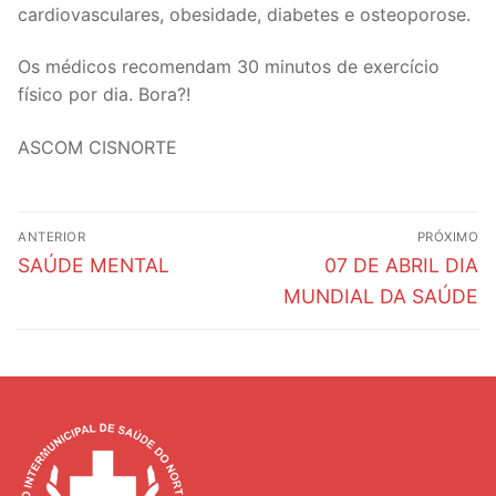
cardiovasculares, obesidade, diabetes e osteoporose.
Os médicos recomendam 30 minutos de exercício
físico por dia. Bora?!
ASCOM CISNORTE
Navegação
ANTERIOR
PRÓXIMO
de
Post
Próximo
SAÚDE MENTAL
07 DE ABRIL DIA
anterior:
post:
Post
MUNDIAL DA SAÚDE