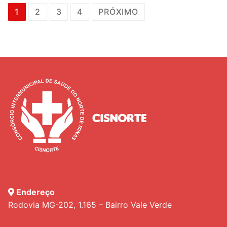
Navegação
1
2
3
4
PRÓXIMO
por
posts
Endereço
Rodovia MG-202, 1.165 – Bairro Vale Verde