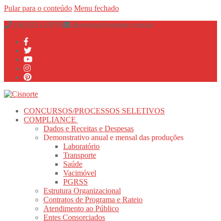
Pular para o conteúdo
Menu
fechado
(38)3231-2979
diretoria@cisnorte.com.br
CONCURSOS/PROCESSOS SELETIVOS
COMPLIANCE
Dados e Receitas e Despesas
Demonstrativo anual e mensal das produções
Laboratório
Transporte
Saúde
Vacimóvel
PGRSS
Estrutura Organizacional
Contratos de Programa e Rateio
Atendimento ao Público
Entes Consorciados