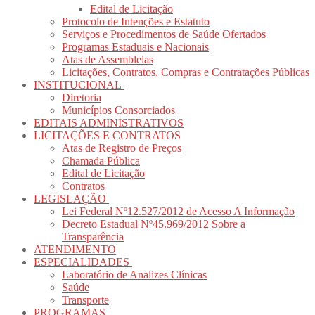
Edital de Licitação
Protocolo de Intenções e Estatuto
Serviços e Procedimentos de Saúde Ofertados
Programas Estaduais e Nacionais
Atas de Assembleias
Licitações, Contratos, Compras e Contratações Públicas
INSTITUCIONAL
Diretoria
Municípios Consorciados
EDITAIS ADMINISTRATIVOS
LICITAÇÕES E CONTRATOS
Atas de Registro de Preços
Chamada Pública
Edital de Licitação
Contratos
LEGISLAÇÃO
Lei Federal Nº12.527/2012 de Acesso A Informação
Decreto Estadual Nº45.969/2012 Sobre a
Transparência
ATENDIMENTO
ESPECIALIDADES
Laboratório de Analizes Clínicas
Saúde
Transporte
PROGRAMAS