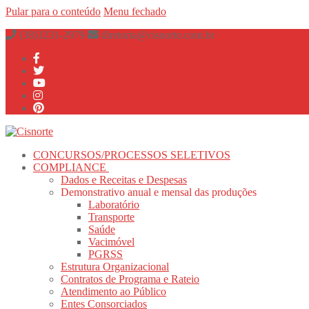
Pular para o conteúdo
Menu
fechado
(38)3231-2979
diretoria@cisnorte.com.br
CONCURSOS/PROCESSOS SELETIVOS
COMPLIANCE
Dados e Receitas e Despesas
Demonstrativo anual e mensal das produções
Laboratório
Transporte
Saúde
Vacimóvel
PGRSS
Estrutura Organizacional
Contratos de Programa e Rateio
Atendimento ao Público
Entes Consorciados