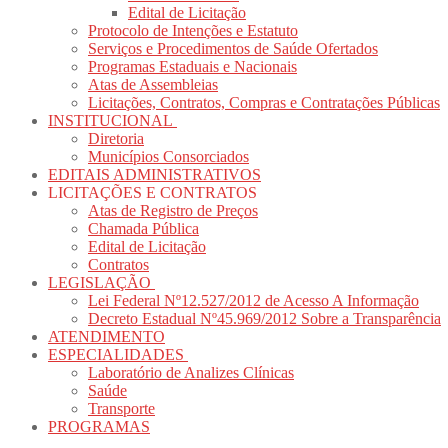
Edital de Licitação
Protocolo de Intenções e Estatuto
Serviços e Procedimentos de Saúde Ofertados
Programas Estaduais e Nacionais
Atas de Assembleias
Licitações, Contratos, Compras e Contratações Públicas
INSTITUCIONAL
Diretoria
Municípios Consorciados
EDITAIS ADMINISTRATIVOS
LICITAÇÕES E CONTRATOS
Atas de Registro de Preços
Chamada Pública
Edital de Licitação
Contratos
LEGISLAÇÃO
Lei Federal Nº12.527/2012 de Acesso A Informação
Decreto Estadual Nº45.969/2012 Sobre a Transparência
ATENDIMENTO
ESPECIALIDADES
Laboratório de Analizes Clínicas
Saúde
Transporte
PROGRAMAS