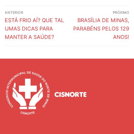
Navegação
ANTERIOR
PRÓXIMO
de
Post
Próximo
ESTÁ FRIO AÍ? QUE TAL
BRASÍLIA DE MINAS,
anterior:
post:
Post
UMAS DICAS PARA
PARABÉNS PELOS 129
MANTER A SAÚDE?
ANOS!