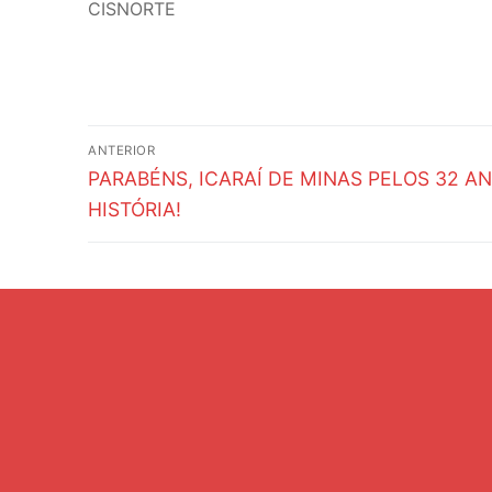
CISNORTE
Navegação
ANTERIOR
Post
de
PARABÉNS, ICARAÍ DE MINAS PELOS 32 A
anterior:
HISTÓRIA!
Post