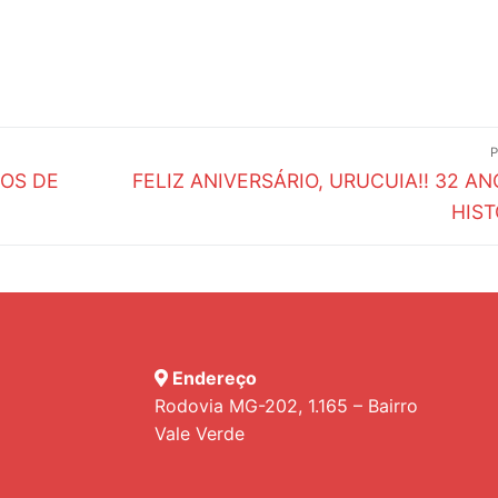
Próximo
NOS DE
FELIZ ANIVERSÁRIO, URUCUIA!! 32 AN
post:
HIST
Endereço
Rodovia MG-202, 1.165 – Bairro
Vale Verde