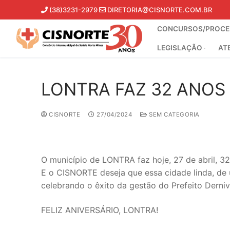
Pular
(38)3231-2979
DIRETORIA@CISNORTE.COM.BR
para
CONCURSOS/PROCES
o
conteúdo
LEGISLAÇÃO
AT
LONTRA FAZ 32 ANOS 
CISNORTE
27/04/2024
SEM CATEGORIA
O município de LONTRA faz hoje, 27 de abril, 32 
E o CISNORTE deseja que essa cidade linda, de u
celebrando o êxito da gestão do Prefeito Derni
FELIZ ANIVERSÁRIO, LONTRA!