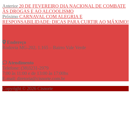
Navegação
Post
Anterior
20 DE FEVEREIRO DIA NACIONAL DE COMBATE
anterior:
ÀS DROGAS E AO ALCOOLISMO
de
Próximo
Próximo
CARNAVAL COM ALEGRIA E
Post
post:
RESPONSABILIDADE: DICAS PARA CURTIR AO MÁXIMO!
Endereço
Rodovia MG-202, 1.165 – Bairro Vale Verde
Atendimento
Telefone: (38)3231-2979
7:00 às 11:00 e de 13:00 às 17:00hs
E-mail: diretoria@cisnorte.com.br
Copyright © 2026 Cisnorte