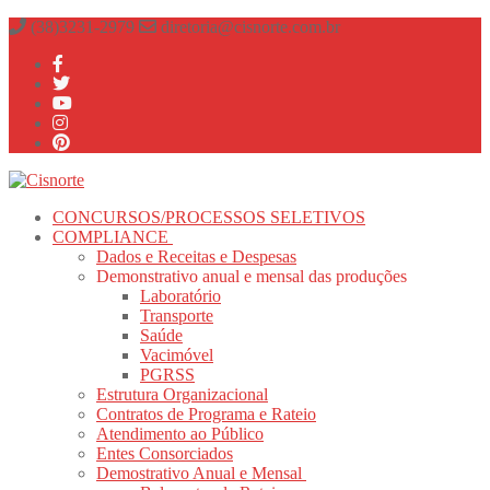
Pular
Menu
fechado
(38)3231-2979
diretoria@cisnorte.com.br
para
o
conteúdo
CONCURSOS/PROCESSOS SELETIVOS
COMPLIANCE
Dados e Receitas e Despesas
Demonstrativo anual e mensal das produções
Laboratório
Transporte
Saúde
Vacimóvel
PGRSS
Estrutura Organizacional
Contratos de Programa e Rateio
Atendimento ao Público
Entes Consorciados
Demostrativo Anual e Mensal