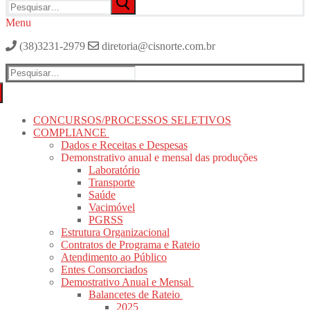
por:
Menu
(38)3231-2979
diretoria@cisnorte.com.br
Pesquisar
por:
CONCURSOS/PROCESSOS SELETIVOS
COMPLIANCE
Dados e Receitas e Despesas
Demonstrativo anual e mensal das produções
Laboratório
Transporte
Saúde
Vacimóvel
PGRSS
Estrutura Organizacional
Contratos de Programa e Rateio
Atendimento ao Público
Entes Consorciados
Demostrativo Anual e Mensal
Balancetes de Rateio
2025