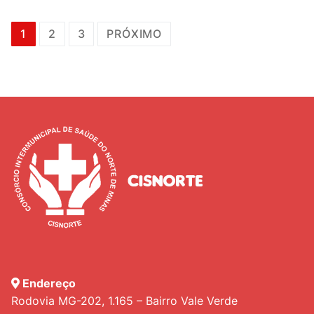
Navegação
1
2
3
PRÓXIMO
por
posts
Endereço
Rodovia MG-202, 1.165 – Bairro Vale Verde