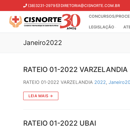
Pular
(38)3231-2979
DIRETORIA@CISNORTE.COM.BR
para
CONCURSOS/PROCES
o
conteúdo
LEGISLAÇÃO
AT
Janeiro2022
RATEIO 01-2022 VARZELANDIA
RATEIO 01-2022 VARZELANDIA
2022
,
Janeiro2
LEIA MAIS →
RATEIO 01-2022 UBAI