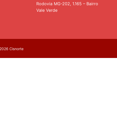
Rodovia MG-202, 1.165 – Bairro
Vale Verde
2026 Cisnorte