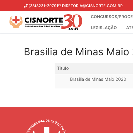
Pular
(38)3231-2979
DIRETORIA@CISNORTE.COM.BR
para
CONCURSOS/PROCES
o
conteúdo
LEGISLAÇÃO
AT
Brasilia de Minas Maio
Titulo
Brasilia de Minas Maio 2020