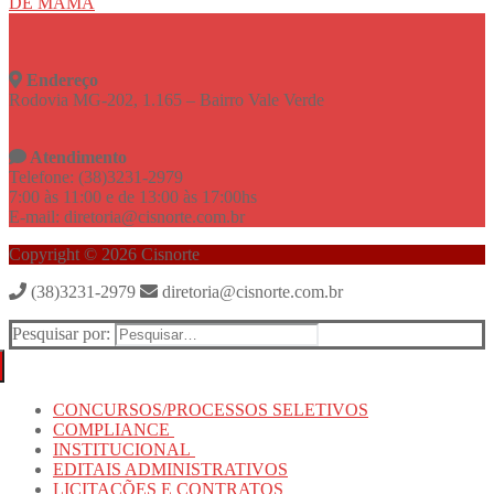
DE MAMA
Endereço
Rodovia MG-202, 1.165 – Bairro Vale Verde
Atendimento
Telefone: (38)3231-2979
7:00 às 11:00 e de 13:00 às 17:00hs
E-mail: diretoria@cisnorte.com.br
Copyright © 2026 Cisnorte
(38)3231-2979
diretoria@cisnorte.com.br
Pesquisar por:
CONCURSOS/PROCESSOS SELETIVOS
COMPLIANCE
INSTITUCIONAL
Dados e Receitas e Despesas
EDITAIS ADMINISTRATIVOS
Demonstrativo anual e mensal das produções
Diretoria
LICITAÇÕES E CONTRATOS
Estrutura Organizacional
Municípios Consorciados
Laboratório