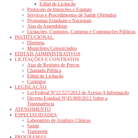
Edital de Licitação
Protocolo de Intenções e Estatuto
Serviços e Procedimentos de Saúde Ofertados
Programas Estaduais e Nacionais
Atas de Assembleias
Licitações, Contratos, Compras e Contratações Públicas
INSTITUCIONAL
Diretoria
Municípios Consorciados
EDITAIS ADMINISTRATIVOS
LICITAÇÕES E CONTRATOS
Atas de Registro de Preços
Chamada Pública
Edital de Licitação
Contratos
LEGISLAÇÃO
Lei Federal Nº12.527/2012 de Acesso A Informação
Decreto Estadual Nº45.969/2012 Sobre a
Transparência
ATENDIMENTO
ESPECIALIDADES
Laboratório de Analizes Clínicas
Saúde
Transporte
PROGRAMAS