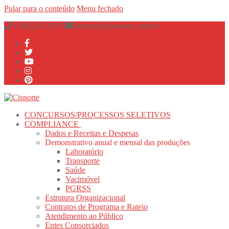
Pular para o conteúdo
Menu
fechado
(38)3231-2979
diretoria@cisnorte.com.br
CONCURSOS/PROCESSOS SELETIVOS
COMPLIANCE
Dados e Receitas e Despesas
Demonstrativo anual e mensal das produções
Laboratório
Transporte
Saúde
Vacimóvel
PGRSS
Estrutura Organizacional
Contratos de Programa e Rateio
Atendimento ao Público
Entes Consorciados