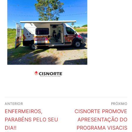
Navegação
ANTERIOR
PRÓXIMO
de
Post
Próximo
ENFERMEIROS,
CISNORTE PROMOVE
anterior:
post:
Post
PARABÉNS PELO SEU
APRESENTAÇÃO DO
DIA!!
PROGRAMA VISACIS