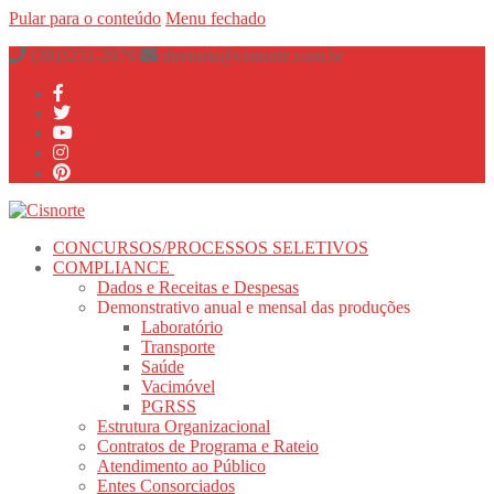
Pular para o conteúdo
Menu
fechado
(38)3231-2979
diretoria@cisnorte.com.br
CONCURSOS/PROCESSOS SELETIVOS
COMPLIANCE
Dados e Receitas e Despesas
Demonstrativo anual e mensal das produções
Laboratório
Transporte
Saúde
Vacimóvel
PGRSS
Estrutura Organizacional
Contratos de Programa e Rateio
Atendimento ao Público
Entes Consorciados