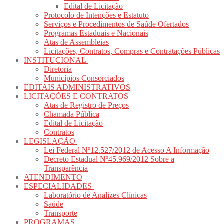
Edital de Licitação
Protocolo de Intenções e Estatuto
Serviços e Procedimentos de Saúde Ofertados
Programas Estaduais e Nacionais
Atas de Assembleias
Licitações, Contratos, Compras e Contratações Públicas
INSTITUCIONAL
Diretoria
Municípios Consorciados
EDITAIS ADMINISTRATIVOS
LICITAÇÕES E CONTRATOS
Atas de Registro de Preços
Chamada Pública
Edital de Licitação
Contratos
LEGISLAÇÃO
Lei Federal Nº12.527/2012 de Acesso A Informação
Decreto Estadual Nº45.969/2012 Sobre a
Transparência
ATENDIMENTO
ESPECIALIDADES
Laboratório de Analizes Clínicas
Saúde
Transporte
PROGRAMAS