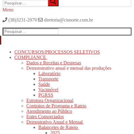
por:
Menu
(38)3231-2979
diretoria@cisnorte.com.br
Pesquisar
por:
CONCURSOS/PROCESSOS SELETIVOS
COMPLIANCE
Dados e Receitas e Despesas
Demonstrativo anual e mensal das produções
Laboratório
Transporte
Saúde
Vacimóvel
PGRSS
Estrutura Organizacional
Contratos de Programa e Rateio
Atendimento ao Público
Entes Consorciados
Demostrativo Anual e Mensal
Balancetes de Rateio
2025