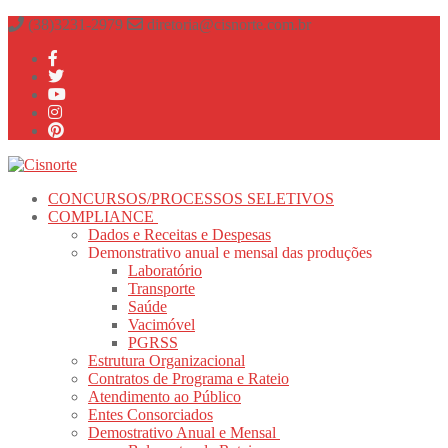
Pular
Menu
fechado
(38)3231-2979
diretoria@cisnorte.com.br
para
o
conteúdo
CONCURSOS/PROCESSOS SELETIVOS
COMPLIANCE
Dados e Receitas e Despesas
Demonstrativo anual e mensal das produções
Laboratório
Transporte
Saúde
Vacimóvel
PGRSS
Estrutura Organizacional
Contratos de Programa e Rateio
Atendimento ao Público
Entes Consorciados
Demostrativo Anual e Mensal