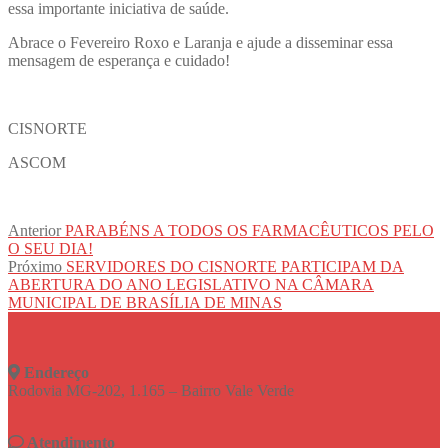
essa importante iniciativa de saúde.
Abrace o Fevereiro Roxo e Laranja e ajude a disseminar essa
mensagem de esperança e cuidado!
CISNORTE
ASCOM
Navegação
Post
Anterior
PARABÉNS A TODOS OS FARMACÊUTICOS PELO
anterior:
O SEU DIA!
de
Próximo
Próximo
SERVIDORES DO CISNORTE PARTICIPAM DA
Post
post:
ABERTURA DO ANO LEGISLATIVO NA CÂMARA
MUNICIPAL DE BRASÍLIA DE MINAS
Endereço
Rodovia MG-202, 1.165 – Bairro Vale Verde
Atendimento