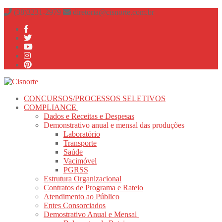
Pular
Menu
fechado
(38)3231-2979
diretoria@cisnorte.com.br
para
o
conteúdo
CONCURSOS/PROCESSOS SELETIVOS
COMPLIANCE
Dados e Receitas e Despesas
Demonstrativo anual e mensal das produções
Laboratório
Transporte
Saúde
Vacimóvel
PGRSS
Estrutura Organizacional
Contratos de Programa e Rateio
Atendimento ao Público
Entes Consorciados
Demostrativo Anual e Mensal