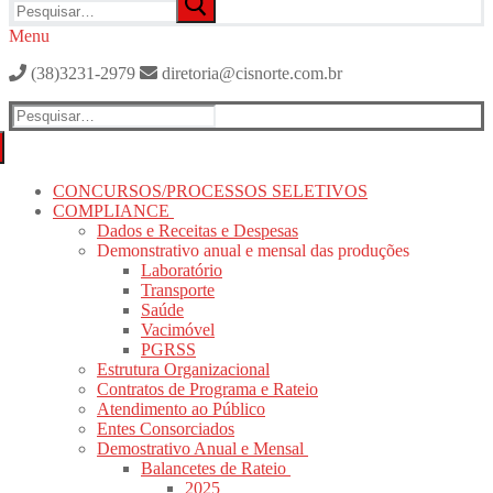
por:
Menu
(38)3231-2979
diretoria@cisnorte.com.br
Pesquisar
por:
CONCURSOS/PROCESSOS SELETIVOS
COMPLIANCE
Dados e Receitas e Despesas
Demonstrativo anual e mensal das produções
Laboratório
Transporte
Saúde
Vacimóvel
PGRSS
Estrutura Organizacional
Contratos de Programa e Rateio
Atendimento ao Público
Entes Consorciados
Demostrativo Anual e Mensal
Balancetes de Rateio
2025