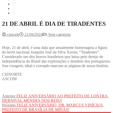
21 DE ABRIL É DIA DE TIRADENTES
cisnorte
21/04/2024
Sem categoria
Hoje, 21 de abril, é uma data que anualmente homenageia a figura
do herói nacional Joaquim José da Silva Xavier, “Tiradentes”.
Considerado um dos bravos brasileiros que lutou pelo desejo de
independência do Brasil das explorações e domínio dos portugueses.
Sua coragem, ideal e exemplo marcam as páginas de nossa história.
CISNORTE
ASCOM
Navegação
Post
Anterior
FELIZ ANIVERSÁRIO AO PREFEITO DE LONTRA,
anterior:
DERNIVAL MENDES DOS REIS!!
de
Próximo
Próximo
FELIZ ANIVERSÁRIO, DR. MARCUS VINÍCIUS,
Post
post:
PREFEITO DE BRASÍLIA DE MINAS!