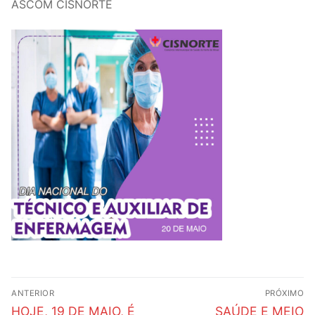
ASCOM CISNORTE
Navegação
ANTERIOR
PRÓXIMO
de
Post
Próximo
HOJE, 19 DE MAIO, É
SAÚDE E MEIO