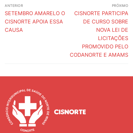
Navegação
ANTERIOR
PRÓXIMO
de
Post
Próximo
SETEMBRO AMARELO O
CISNORTE PARTICIPA
anterior:
post:
Post
CISNORTE APOIA ESSA
DE CURSO SOBRE
CAUSA
NOVA LEI DE
LICITAÇÕES
PROMOVIDO PELO
CODANORTE E AMAMS