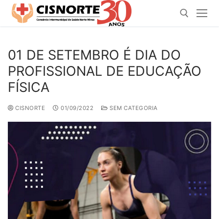
Pular
para
o
conteúdo
01 DE SETEMBRO É DIA DO
Pesquisar por:
PROFISSIONAL DE EDUCAÇÃO
FÍSICA
CISNORTE
01/09/2022
SEM CATEGORIA