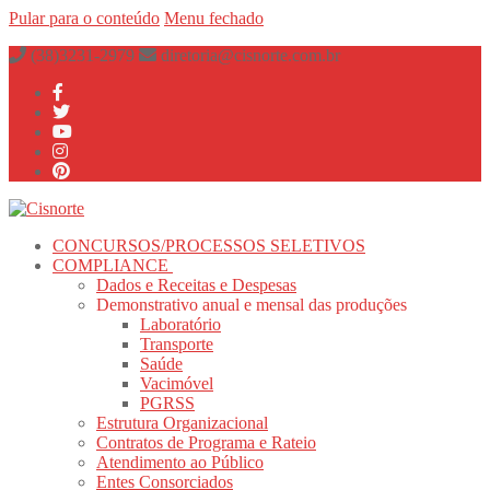
Pular para o conteúdo
Menu
fechado
(38)3231-2979
diretoria@cisnorte.com.br
CONCURSOS/PROCESSOS SELETIVOS
COMPLIANCE
Dados e Receitas e Despesas
Demonstrativo anual e mensal das produções
Laboratório
Transporte
Saúde
Vacimóvel
PGRSS
Estrutura Organizacional
Contratos de Programa e Rateio
Atendimento ao Público
Entes Consorciados