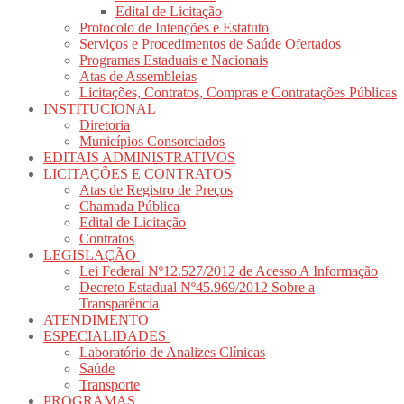
Edital de Licitação
Protocolo de Intenções e Estatuto
Serviços e Procedimentos de Saúde Ofertados
Programas Estaduais e Nacionais
Atas de Assembleias
Licitações, Contratos, Compras e Contratações Públicas
INSTITUCIONAL
Diretoria
Municípios Consorciados
EDITAIS ADMINISTRATIVOS
LICITAÇÕES E CONTRATOS
Atas de Registro de Preços
Chamada Pública
Edital de Licitação
Contratos
LEGISLAÇÃO
Lei Federal Nº12.527/2012 de Acesso A Informação
Decreto Estadual Nº45.969/2012 Sobre a
Transparência
ATENDIMENTO
ESPECIALIDADES
Laboratório de Analizes Clínicas
Saúde
Transporte
PROGRAMAS