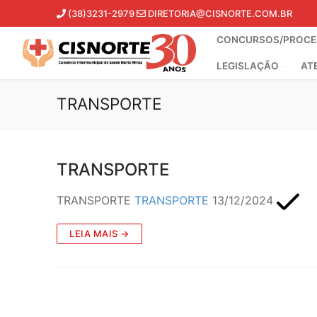
Pular
(38)3231-2979
DIRETORIA@CISNORTE.COM.BR
para
CONCURSOS/PROCES
o
conteúdo
LEGISLAÇÃO
AT
TRANSPORTE
TRANSPORTE
TRANSPORTE
TRANSPORTE
13/12/2024
LEIA MAIS →