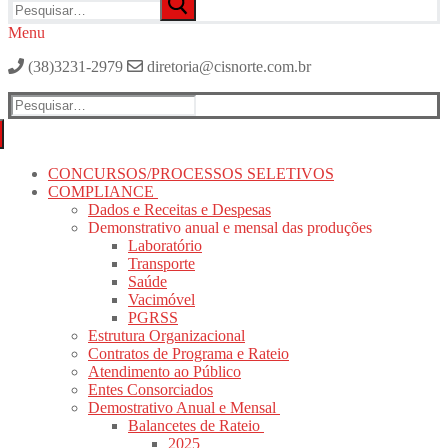
por:
Menu
(38)3231-2979
diretoria@cisnorte.com.br
Pesquisar
por:
CONCURSOS/PROCESSOS SELETIVOS
COMPLIANCE
Dados e Receitas e Despesas
Demonstrativo anual e mensal das produções
Laboratório
Transporte
Saúde
Vacimóvel
PGRSS
Estrutura Organizacional
Contratos de Programa e Rateio
Atendimento ao Público
Entes Consorciados
Demostrativo Anual e Mensal
Balancetes de Rateio
2025