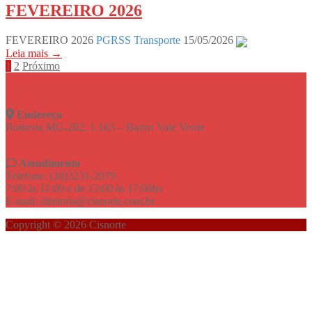
FEVEREIRO 2026
FEVEREIRO 2026
PGRSS Transporte
15/05/2026
Leia mais →
Navegação
1
2
Próximo
por
posts
Endereço
Rodovia MG-202, 1.165 – Bairro Vale Verde
Atendimento
Telefone: (38)3231-2979
7:00 às 11:00 e de 13:00 às 17:00hs
E-mail: diretoria@cisnorte.com.br
Copyright © 2026 Cisnorte