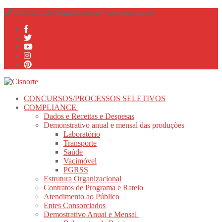
Pular
Menu
fechado
(38)3231-2979
diretoria@cisnorte.com.br
para
o
conteúdo
CONCURSOS/PROCESSOS SELETIVOS
COMPLIANCE
Dados e Receitas e Despesas
Demonstrativo anual e mensal das produções
Laboratório
Transporte
Saúde
Vacimóvel
PGRSS
Estrutura Organizacional
Contratos de Programa e Rateio
Atendimento ao Público
Entes Consorciados
Demostrativo Anual e Mensal