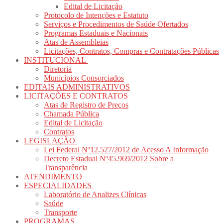
Edital de Licitação
Protocolo de Intenções e Estatuto
Serviços e Procedimentos de Saúde Ofertados
Programas Estaduais e Nacionais
Atas de Assembleias
Licitações, Contratos, Compras e Contratações Públicas
INSTITUCIONAL
Diretoria
Municípios Consorciados
EDITAIS ADMINISTRATIVOS
LICITAÇÕES E CONTRATOS
Atas de Registro de Preços
Chamada Pública
Edital de Licitação
Contratos
LEGISLAÇÃO
Lei Federal Nº12.527/2012 de Acesso A Informação
Decreto Estadual Nº45.969/2012 Sobre a
Transparência
ATENDIMENTO
ESPECIALIDADES
Laboratório de Analizes Clínicas
Saúde
Transporte
PROGRAMAS