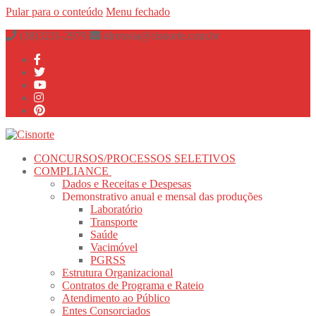
Pular para o conteúdo
Menu
fechado
(38)3231-2979
diretoria@cisnorte.com.br
CONCURSOS/PROCESSOS SELETIVOS
COMPLIANCE
Dados e Receitas e Despesas
Demonstrativo anual e mensal das produções
Laboratório
Transporte
Saúde
Vacimóvel
PGRSS
Estrutura Organizacional
Contratos de Programa e Rateio
Atendimento ao Público
Entes Consorciados