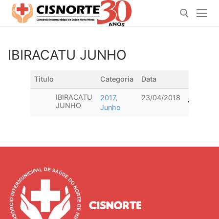
Pular
para
o
conteúdo
IBIRACATU JUNHO
Pesquisar por:
Titulo
Categoria
Data
Downloa
IBIRACATU
2017
,
23/04/2018
JUNHO
Junho