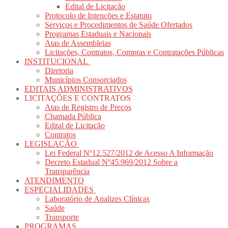
Edital de Licitação
Protocolo de Intenções e Estatuto
Serviços e Procedimentos de Saúde Ofertados
Programas Estaduais e Nacionais
Atas de Assembleias
Licitações, Contratos, Compras e Contratações Públicas
INSTITUCIONAL
Diretoria
Municípios Consorciados
EDITAIS ADMINISTRATIVOS
LICITAÇÕES E CONTRATOS
Atas de Registro de Preços
Chamada Pública
Edital de Licitação
Contratos
LEGISLAÇÃO
Lei Federal Nº12.527/2012 de Acesso A Informação
Decreto Estadual Nº45.969/2012 Sobre a
Transparência
ATENDIMENTO
ESPECIALIDADES
Laboratório de Analizes Clínicas
Saúde
Transporte
PROGRAMAS