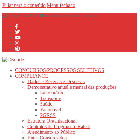
Pular para o conteúdo
Menu
fechado
(38)3231-2979
diretoria@cisnorte.com.br
CONCURSOS/PROCESSOS SELETIVOS
COMPLIANCE
Dados e Receitas e Despesas
Demonstrativo anual e mensal das produções
Laboratório
Transporte
Saúde
Vacimóvel
PGRSS
Estrutura Organizacional
Contratos de Programa e Rateio
Atendimento ao Público
Entes Consorciados