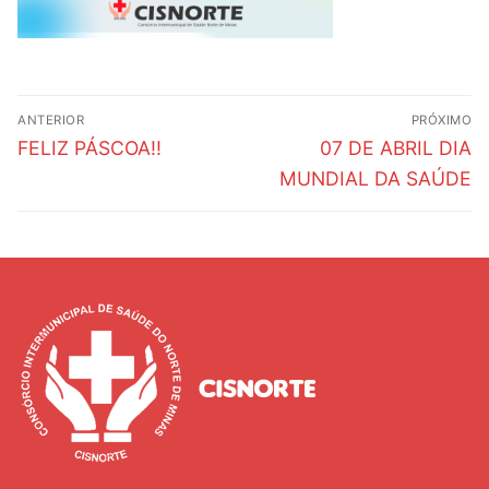
Navegação
ANTERIOR
PRÓXIMO
de
Post
Próximo
FELIZ PÁSCOA!!
07 DE ABRIL DIA
anterior:
post:
Post
MUNDIAL DA SAÚDE