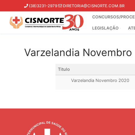
Pular
(38)3231-2979
DIRETORIA@CISNORTE.COM.BR
para
CONCURSOS/PROCES
o
conteúdo
LEGISLAÇÃO
AT
Varzelandia Novembro
Titulo
Varzelandia Novembro 2020