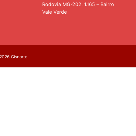
Rodovia MG-202, 1.165 – Bairro
Vale Verde
2026 Cisnorte