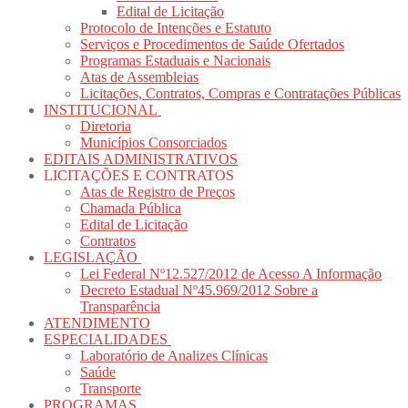
Edital de Licitação
Protocolo de Intenções e Estatuto
Serviços e Procedimentos de Saúde Ofertados
Programas Estaduais e Nacionais
Atas de Assembleias
Licitações, Contratos, Compras e Contratações Públicas
INSTITUCIONAL
Diretoria
Municípios Consorciados
EDITAIS ADMINISTRATIVOS
LICITAÇÕES E CONTRATOS
Atas de Registro de Preços
Chamada Pública
Edital de Licitação
Contratos
LEGISLAÇÃO
Lei Federal Nº12.527/2012 de Acesso A Informação
Decreto Estadual Nº45.969/2012 Sobre a
Transparência
ATENDIMENTO
ESPECIALIDADES
Laboratório de Analizes Clínicas
Saúde
Transporte
PROGRAMAS