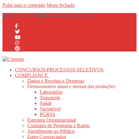
Pular para o conteúdo
Menu
fechado
(38)3231-2979
diretoria@cisnorte.com.br
CONCURSOS/PROCESSOS SELETIVOS
COMPLIANCE
Dados e Receitas e Despesas
Demonstrativo anual e mensal das produções
Laboratório
Transporte
Saúde
Vacimóvel
PGRSS
Estrutura Organizacional
Contratos de Programa e Rateio
Atendimento ao Público
Entes Consorciados