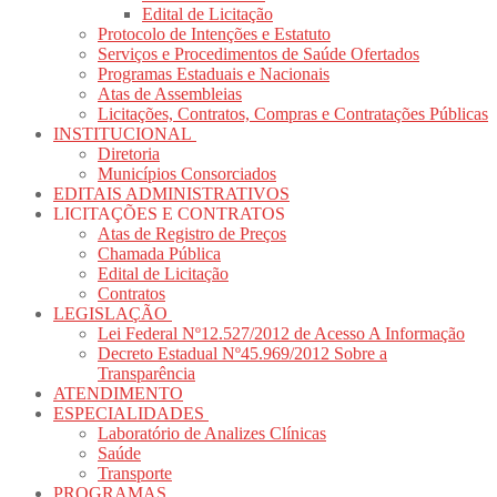
Edital de Licitação
Protocolo de Intenções e Estatuto
Serviços e Procedimentos de Saúde Ofertados
Programas Estaduais e Nacionais
Atas de Assembleias
Licitações, Contratos, Compras e Contratações Públicas
INSTITUCIONAL
Diretoria
Municípios Consorciados
EDITAIS ADMINISTRATIVOS
LICITAÇÕES E CONTRATOS
Atas de Registro de Preços
Chamada Pública
Edital de Licitação
Contratos
LEGISLAÇÃO
Lei Federal Nº12.527/2012 de Acesso A Informação
Decreto Estadual Nº45.969/2012 Sobre a
Transparência
ATENDIMENTO
ESPECIALIDADES
Laboratório de Analizes Clínicas
Saúde
Transporte
PROGRAMAS