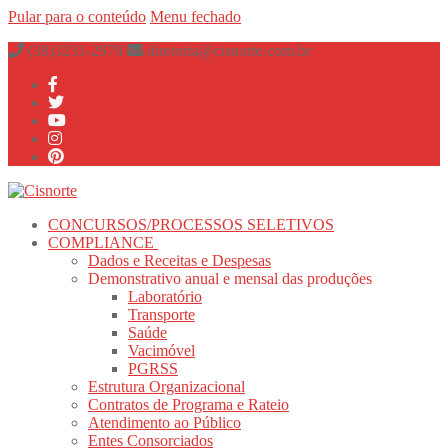
Pular para o conteúdo
Menu
fechado
(38)3231-2979
diretoria@cisnorte.com.br
CONCURSOS/PROCESSOS SELETIVOS
COMPLIANCE
Dados e Receitas e Despesas
Demonstrativo anual e mensal das produções
Laboratório
Transporte
Saúde
Vacimóvel
PGRSS
Estrutura Organizacional
Contratos de Programa e Rateio
Atendimento ao Público
Entes Consorciados