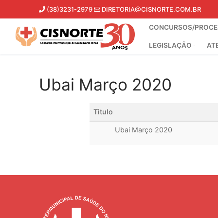
Pular
(38)3231-2979
DIRETORIA@CISNORTE.COM.BR
para
CONCURSOS/PROCES
o
conteúdo
LEGISLAÇÃO
AT
Ubai Março 2020
Titulo
Ubai Março 2020