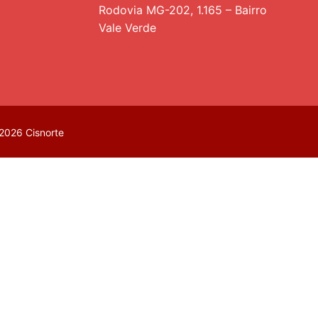
Rodovia MG-202, 1.165 – Bairro
Vale Verde
2026 Cisnorte