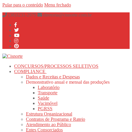
Pular para o conteúdo
Menu
fechado
(38)3231-2979
diretoria@cisnorte.com.br
CONCURSOS/PROCESSOS SELETIVOS
COMPLIANCE
Dados e Receitas e Despesas
Demonstrativo anual e mensal das produções
Laboratório
Transporte
Saúde
Vacimóvel
PGRSS
Estrutura Organizacional
Contratos de Programa e Rateio
Atendimento ao Público
Entes Consorciados