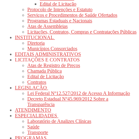
Edital de Licitação
Protocolo de Intenções e Estatuto
Serviços e Procedimentos de Saúde Ofertados
Programas Estaduais e Nacionais
Atas de Assembleias
Licitações, Contratos, Compras e Contratações Públicas
INSTITUCIONAL
Diretoria
Municípios Consorciados
EDITAIS ADMINISTRATIVOS
LICITAÇÕES E CONTRATOS
Atas de Registro de Preços
Chamada Pública
Edital de Licitação
Contratos
LEGISLAÇÃO
Lei Federal Nº12.527/2012 de Acesso A Informação
Decreto Estadual Nº45.969/2012 Sobre a
Transparência
ATENDIMENTO
ESPECIALIDADES
Laboratório de Analizes Clínicas
Saúde
Transporte
PROGRAMAS