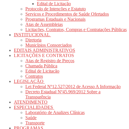
Edital de Licitação
Protocolo de Intenções e Estatuto
Serviços e Procedimentos de Saúde Ofertados
Programas Estaduais e Nacionais
Atas de Assembleias
Licitações, Contratos, Compras e Contratações Públicas
INSTITUCIONAL
Diretoria
Municípios Consorciados
EDITAIS ADMINISTRATIVOS
LICITAÇÕES E CONTRATOS
Atas de Registro de Preços
Chamada Pública
Edital de Licitação
Contratos
LEGISLAÇÃO
Lei Federal Nº12.527/2012 de Acesso A Informação
Decreto Estadual Nº45.969/2012 Sobre a
Transparência
ATENDIMENTO
ESPECIALIDADES
Laboratório de Analizes Clínicas
Saúde
Transporte
PROGRAMAS