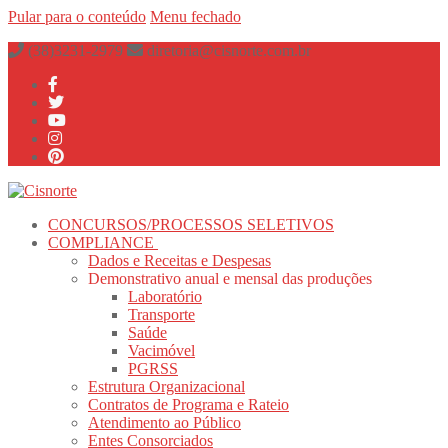
Pular para o conteúdo
Menu
fechado
(38)3231-2979
diretoria@cisnorte.com.br
CONCURSOS/PROCESSOS SELETIVOS
COMPLIANCE
Dados e Receitas e Despesas
Demonstrativo anual e mensal das produções
Laboratório
Transporte
Saúde
Vacimóvel
PGRSS
Estrutura Organizacional
Contratos de Programa e Rateio
Atendimento ao Público
Entes Consorciados