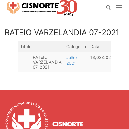
Pular
para
o
conteúdo
RATEIO VARZELANDIA 07-2021
Pesquisar por:
Titulo
Categoria
Data
Down
RATEIO
Julho
16/08/2021
VARZELANDIA
2021
07-2021