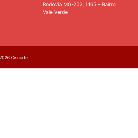
Rodovia MG-202, 1.165 – Bairro
Vale Verde
2026 Cisnorte