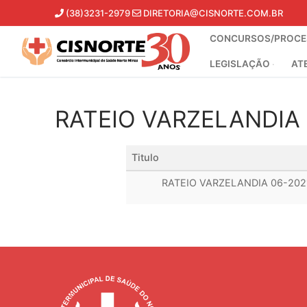
Pular
(38)3231-2979
DIRETORIA@CISNORTE.COM.BR
para
CONCURSOS/PROCES
o
conteúdo
LEGISLAÇÃO
AT
RATEIO VARZELANDIA 
Titulo
RATEIO VARZELANDIA 06-202