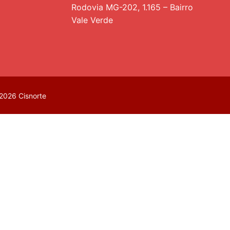
Rodovia MG-202, 1.165 – Bairro
Vale Verde
2026 Cisnorte