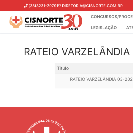
Pular
(38)3231-2979
DIRETORIA@CISNORTE.COM.BR
para
CONCURSOS/PROCES
o
conteúdo
LEGISLAÇÃO
AT
RATEIO VARZELÂNDIA
Titulo
RATEIO VARZELÂNDIA 03-202