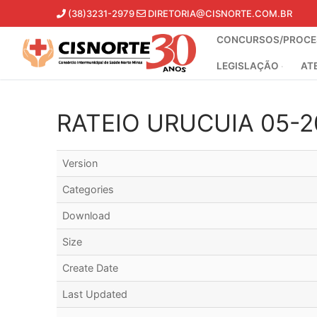
Pular
(38)3231-2979
DIRETORIA@CISNORTE.COM.BR
para
CONCURSOS/PROCES
o
conteúdo
LEGISLAÇÃO
AT
RATEIO URUCUIA 05-2
Version
Categories
Download
Size
Create Date
Last Updated