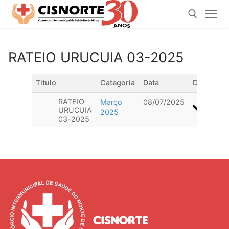
Pular
para
o
conteúdo
RATEIO URUCUIA 03-2025
Pesquisar por:
Titulo
Categoria
Data
Download
RATEIO
Março
08/07/2025
URUCUIA
2025
03-2025