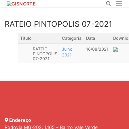
Pular
para
o
RATEIO PINTOPOLIS 07-2021
conteúdo
Pesquisar por:
Titulo
Categoria
Data
Downlo
RATEIO
Julho
16/08/2021
PINTOPOLIS
2021
07-2021
Endereço
Rodovia MG-202, 1.165 – Bairro Vale Verde