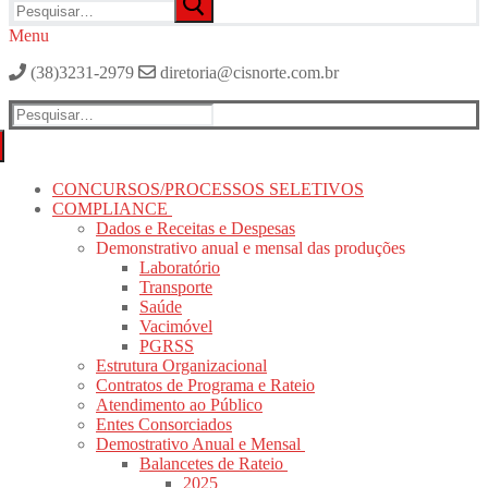
por:
Menu
(38)3231-2979
diretoria@cisnorte.com.br
Pesquisar
por:
CONCURSOS/PROCESSOS SELETIVOS
COMPLIANCE
Dados e Receitas e Despesas
Demonstrativo anual e mensal das produções
Laboratório
Transporte
Saúde
Vacimóvel
PGRSS
Estrutura Organizacional
Contratos de Programa e Rateio
Atendimento ao Público
Entes Consorciados
Demostrativo Anual e Mensal
Balancetes de Rateio
2025