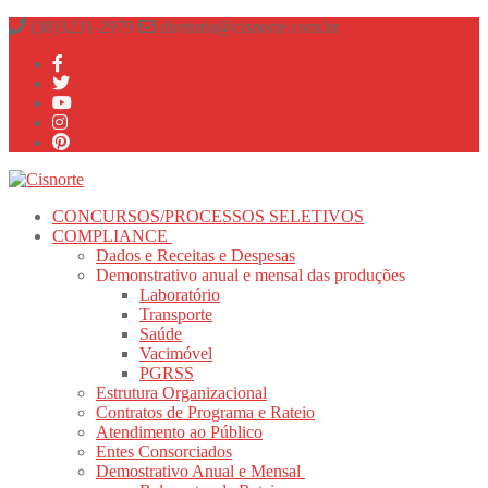
Pular
Menu
fechado
(38)3231-2979
diretoria@cisnorte.com.br
para
o
conteúdo
CONCURSOS/PROCESSOS SELETIVOS
COMPLIANCE
Dados e Receitas e Despesas
Demonstrativo anual e mensal das produções
Laboratório
Transporte
Saúde
Vacimóvel
PGRSS
Estrutura Organizacional
Contratos de Programa e Rateio
Atendimento ao Público
Entes Consorciados
Demostrativo Anual e Mensal