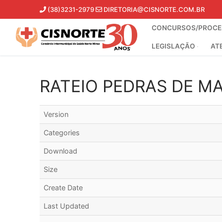
Pular
(38)3231-2979
DIRETORIA@CISNORTE.COM.BR
para
CONCURSOS/PROCES
o
conteúdo
LEGISLAÇÃO
AT
RATEIO PEDRAS DE MA
Version
Categories
Download
Size
Create Date
Last Updated