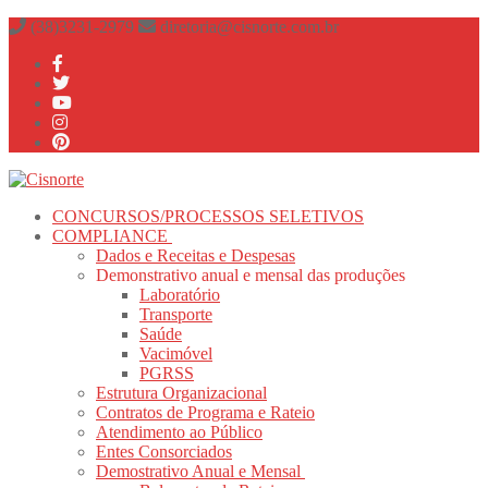
Pular
Menu
fechado
(38)3231-2979
diretoria@cisnorte.com.br
para
o
conteúdo
CONCURSOS/PROCESSOS SELETIVOS
COMPLIANCE
Dados e Receitas e Despesas
Demonstrativo anual e mensal das produções
Laboratório
Transporte
Saúde
Vacimóvel
PGRSS
Estrutura Organizacional
Contratos de Programa e Rateio
Atendimento ao Público
Entes Consorciados
Demostrativo Anual e Mensal