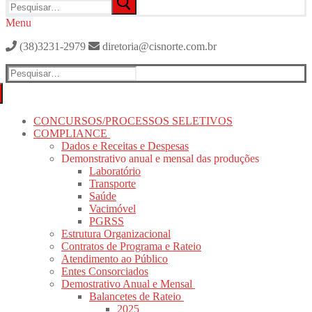
por:
Menu
(38)3231-2979
diretoria@cisnorte.com.br
Pesquisar
por:
CONCURSOS/PROCESSOS SELETIVOS
COMPLIANCE
Dados e Receitas e Despesas
Demonstrativo anual e mensal das produções
Laboratório
Transporte
Saúde
Vacimóvel
PGRSS
Estrutura Organizacional
Contratos de Programa e Rateio
Atendimento ao Público
Entes Consorciados
Demostrativo Anual e Mensal
Balancetes de Rateio
2025