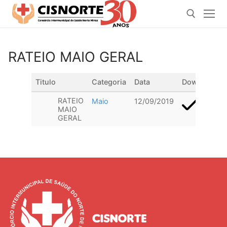
Pular
para
o
conteúdo
RATEIO MAIO GERAL
Pesquisar por:
Titulo
Categoria
Data
Download
RATEIO
Maio
12/09/2019
MAIO
GERAL