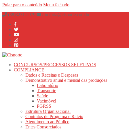
Pular para o conteúdo
Menu
fechado
(38)3231-2979
diretoria@cisnorte.com.br
CONCURSOS/PROCESSOS SELETIVOS
COMPLIANCE
Dados e Receitas e Despesas
Demonstrativo anual e mensal das produções
Laboratório
Transporte
Saúde
Vacimóvel
PGRSS
Estrutura Organizacional
Contratos de Programa e Rateio
Atendimento ao Público
Entes Consorciados