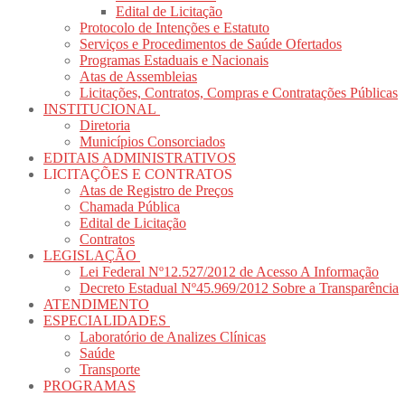
Edital de Licitação
Protocolo de Intenções e Estatuto
Serviços e Procedimentos de Saúde Ofertados
Programas Estaduais e Nacionais
Atas de Assembleias
Licitações, Contratos, Compras e Contratações Públicas
INSTITUCIONAL
Diretoria
Municípios Consorciados
EDITAIS ADMINISTRATIVOS
LICITAÇÕES E CONTRATOS
Atas de Registro de Preços
Chamada Pública
Edital de Licitação
Contratos
LEGISLAÇÃO
Lei Federal Nº12.527/2012 de Acesso A Informação
Decreto Estadual Nº45.969/2012 Sobre a Transparência
ATENDIMENTO
ESPECIALIDADES
Laboratório de Analizes Clínicas
Saúde
Transporte
PROGRAMAS