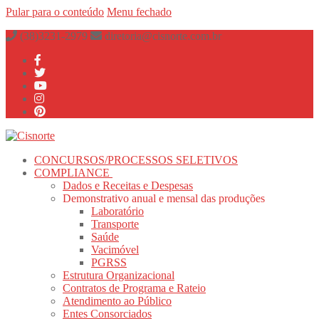
Pular para o conteúdo
Menu
fechado
(38)3231-2979
diretoria@cisnorte.com.br
CONCURSOS/PROCESSOS SELETIVOS
COMPLIANCE
Dados e Receitas e Despesas
Demonstrativo anual e mensal das produções
Laboratório
Transporte
Saúde
Vacimóvel
PGRSS
Estrutura Organizacional
Contratos de Programa e Rateio
Atendimento ao Público
Entes Consorciados