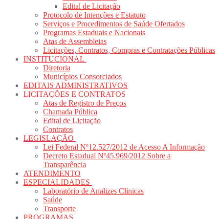
Edital de Licitação
Protocolo de Intenções e Estatuto
Serviços e Procedimentos de Saúde Ofertados
Programas Estaduais e Nacionais
Atas de Assembleias
Licitações, Contratos, Compras e Contratações Públicas
INSTITUCIONAL
Diretoria
Municípios Consorciados
EDITAIS ADMINISTRATIVOS
LICITAÇÕES E CONTRATOS
Atas de Registro de Preços
Chamada Pública
Edital de Licitação
Contratos
LEGISLAÇÃO
Lei Federal Nº12.527/2012 de Acesso A Informação
Decreto Estadual Nº45.969/2012 Sobre a
Transparência
ATENDIMENTO
ESPECIALIDADES
Laboratório de Analizes Clínicas
Saúde
Transporte
PROGRAMAS