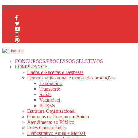
Pular
Menu
fechado
(38)3231-2979
diretoria@cisnorte.com.br
para
o
conteúdo
CONCURSOS/PROCESSOS SELETIVOS
COMPLIANCE
Dados e Receitas e Despesas
Demonstrativo anual e mensal das produções
Laboratório
Transporte
Saúde
Vacimóvel
PGRSS
Estrutura Organizacional
Contratos de Programa e Rateio
Atendimento ao Público
Entes Consorciados
Demostrativo Anual e Mensal