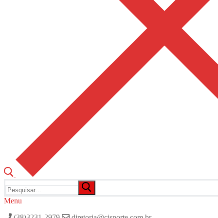
Pesquisar
por:
Menu
(38)3231-2979
diretoria@cisnorte.com.br