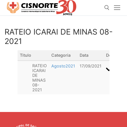
Pular
para
o
conteúdo
RATEIO ICARAI DE MINAS 08-
Pesquisar por:
2021
Titulo
Categoria
Data
Download
RATEIO
Agosto2021
17/09/2021
ICARAI
DE
MINAS
08-
2021