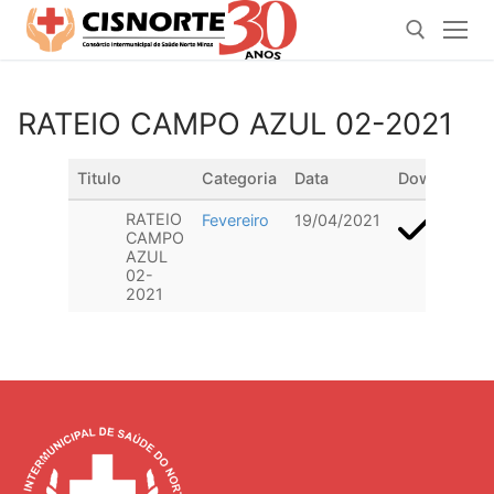
Pular
para
o
conteúdo
RATEIO CAMPO AZUL 02-2021
Pesquisar por:
Titulo
Categoria
Data
Download
RATEIO
Fevereiro
19/04/2021
CAMPO
AZUL
02-
2021