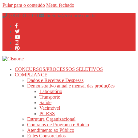
Pular para o conteúdo
Menu
fechado
(38)3231-2979
diretoria@cisnorte.com.br
CONCURSOS/PROCESSOS SELETIVOS
COMPLIANCE
Dados e Receitas e Despesas
Demonstrativo anual e mensal das produções
Laboratório
Transporte
Saúde
Vacimóvel
PGRSS
Estrutura Organizacional
Contratos de Programa e Rateio
Atendimento ao Público
Entes Consorciados