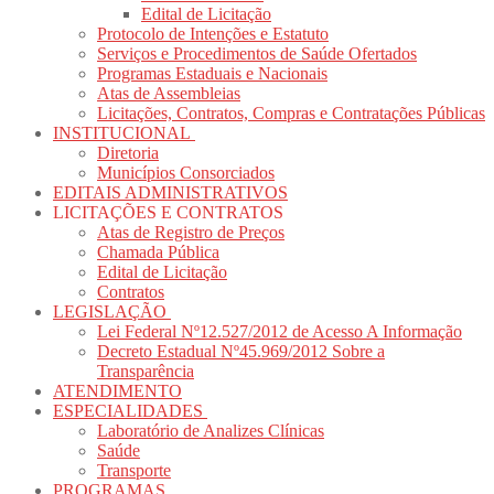
Edital de Licitação
Protocolo de Intenções e Estatuto
Serviços e Procedimentos de Saúde Ofertados
Programas Estaduais e Nacionais
Atas de Assembleias
Licitações, Contratos, Compras e Contratações Públicas
INSTITUCIONAL
Diretoria
Municípios Consorciados
EDITAIS ADMINISTRATIVOS
LICITAÇÕES E CONTRATOS
Atas de Registro de Preços
Chamada Pública
Edital de Licitação
Contratos
LEGISLAÇÃO
Lei Federal Nº12.527/2012 de Acesso A Informação
Decreto Estadual Nº45.969/2012 Sobre a
Transparência
ATENDIMENTO
ESPECIALIDADES
Laboratório de Analizes Clínicas
Saúde
Transporte
PROGRAMAS