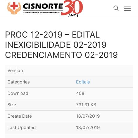
Pular
para
o
conteúdo
PROC 12-2019 – EDITAL
Pesquisar por:
INEXIGIBILIDADE 02-2019
CREDENCIAMENTO 02-2019
Version
Categories
Editais
Download
408
Size
731.31 KB
Create Date
18/07/2019
Last Updated
18/07/2019