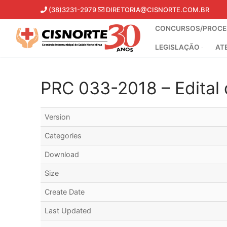
Pular
(38)3231-2979
DIRETORIA@CISNORTE.COM.BR
para
CONCURSOS/PROCES
o
conteúdo
LEGISLAÇÃO
AT
PRC 033-2018 – Edital 
Version
Categories
Download
Size
Create Date
Last Updated