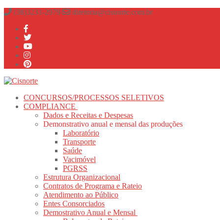
Pular
Menu
fechado
(38)3231-2979
diretoria@cisnorte.com.br
para
o
conteúdo
CONCURSOS/PROCESSOS SELETIVOS
COMPLIANCE
Dados e Receitas e Despesas
Demonstrativo anual e mensal das produções
Laboratório
Transporte
Saúde
Vacimóvel
PGRSS
Estrutura Organizacional
Contratos de Programa e Rateio
Atendimento ao Público
Entes Consorciados
Demostrativo Anual e Mensal