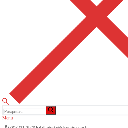
Pesquisar
por:
Menu
(38)3231-2979
diretoria@cisnorte.com.br