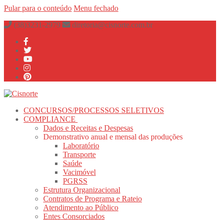
Pular para o conteúdo
Menu
fechado
(38)3231-2979
diretoria@cisnorte.com.br
CONCURSOS/PROCESSOS SELETIVOS
COMPLIANCE
Dados e Receitas e Despesas
Demonstrativo anual e mensal das produções
Laboratório
Transporte
Saúde
Vacimóvel
PGRSS
Estrutura Organizacional
Contratos de Programa e Rateio
Atendimento ao Público
Entes Consorciados