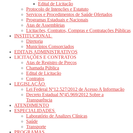
Edital de Licitação
Protocolo de Intenções e Estatuto
Serviços e Procedimentos de Saúde Ofertados
Programas Estaduais e Nacionais
Atas de Assembleias
Licitações, Contratos, Compras e Contratações Públicas
INSTITUCIONAL
Diretoria
Municípios Consorciados
EDITAIS ADMINISTRATIVOS
LICITAÇÕES E CONTRATOS
Atas de Registro de Preços
Chamada Pública
Edital de Licitação
Contratos
LEGISLAÇÃO
Lei Federal Nº12.527/2012 de Acesso A Informação
Decreto Estadual Nº45.969/2012 Sobre a
Transparência
ATENDIMENTO
ESPECIALIDADES
Laboratório de Analizes Clínicas
Saúde
Transporte
PROGRAMAS